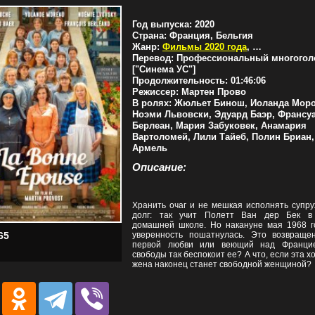
Год выпуска:
2020
Страна:
Франция, Бельгия
Жанр:
Фильмы 2020 года
,
Драмы
,
Коме
Перевод:
Профессиональный многогол
["Синема УС"]
Продолжительность:
01:46:06
Режиссер:
Мартен Прово
В ролях:
Жюльет Бинош, Иоланда Моро
Ноэми Львовски, Эдуард Баэр, Франсу
Берлеан, Мария Забуковек, Анамария
Вартоломей, Лили Тайеб, Полин Бриан,
Армель
Описание:
Хранить очаг и не мешкая исполнять супру
долг: так учит Полетт Ван дер Бек в
домашней школе. Но накануне мая 1968 г
уверенность пошатнулась. Это возвраще
65
первой любви или веющий над Франци
свободы так беспокоит ее? А что, если эта 
жена наконец станет свободной женщиной?