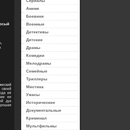
Сериалы
Аниме
Боевики
дии
осый
Военные
Детективы
Детские
,
а
Драмы
Комедии
Мелодрамы
Семейные
Триллеры
жеский
Мистика
 своей
ода её
Ужасы
ние ее
ей дух
Исторические
хорошая
Документальные
Криминал
Мультфильмы