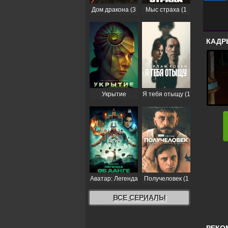
Дом дракона (3
Мыс страха (1
сезон)
сезон)
КАДР
Укрытие
Я тебя отыщу (1
(Бункер) (3
сезон)
сезон)
Аватар: Легенда
Получеловек (1
об Аанге (2
сезон)
сезон)
ВСЕ СЕРИАЛЫ