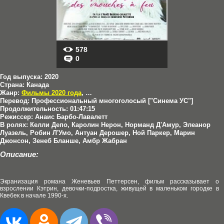
578
0
Год выпуска:
2020
Страна:
Канада
Жанр:
Фильмы 2020 года
,
Драмы
Перевод:
Профессиональный многоголосый ["Синема УС"]
Продолжительность:
01:47:15
Режиссер:
Анаис Барбо-Лавалетт
В ролях:
Келли Депо, Каролин Нерон, Норманд Д'Амур, Элеанор
Луазель, Робин Л'Умо, Антуан Дерошер, Ной Паркер, Марин
Джонсон, Зенеб Бланше, Амбр Жабран
Описание:
Экранизация романа Женевьев Петтерсен, фильм рассказывает о
взрослении Кэтрин, девочки-подростка, живущей в маленьком городке в
Квебек в начале 1990-х.