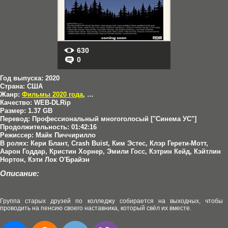
630
0
Год выпуска:
2020
Страна:
США
Жанр:
Фильмы 2020 года
,
Комедии
Качество:
WEB-DLRip
Размер:
1.37 GB
Перевод:
Профессиональный многоголосый ["Синема УС"]
Продолжительность:
01:42:16
Режиссер:
Майк Пиччирилло
В ролях:
Кери Блант, Crash Buist, Ким Эстес, Клэр Герети-Мотт,
Аарон Годдар, Кристин Хорнер, Эмили Госс, Кэтрин Кейд, Кэйтлин
Нортон, Кэти Лок О'Брайэн
Описание:
Группа старых друзей по колледжу собирается на выходных, чтобы
проводить на пенсию своего наставника, который свёл их вместе.