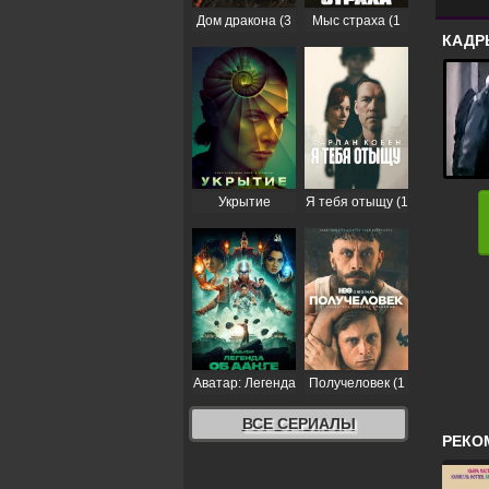
Дом дракона (3
Мыс страха (1
КАДР
сезон)
сезон)
Укрытие
Я тебя отыщу (1
(Бункер) (3
сезон)
сезон)
Аватар: Легенда
Получеловек (1
об Аанге (2
сезон)
сезон)
ВСЕ СЕРИАЛЫ
РЕКО