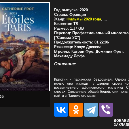
Год выпуска:
2020
Страна:
Франция
Жанр:
Фильмы 2020 года
,
Драмы
Качество:
TS
Размер:
1.37 GB
Перевод:
Профессиональный многогол
["Синема УС"]
Продолжительность:
01:22:06
Режиссер:
Клаус Дрексел
В ролях:
Катрин Фро, Доминик Фрот,
Махамаду Яффа
Описание:
Кристин - парижская бездомная. Одной 
ночью она находит у дверей своей но
восьмилетнего африканского мальчика 
слезах. Связанные общей бедой, они попы
найти в Париже его маму.
05
ДОБАВИ
ЗАКЛАД