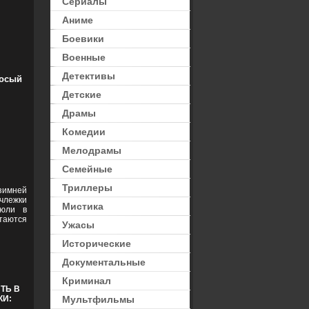
Сериалы
Аниме
Боевики
Военные
Детективы
осый
Детские
Драмы
Комедии
Мелодрамы
Семейные
Триллеры
зимней
члежки
Мистика
Сюли в
таются
Ужасы
Исторические
Документальные
Криминал
ТЬ В
КИ:
Мультфильмы