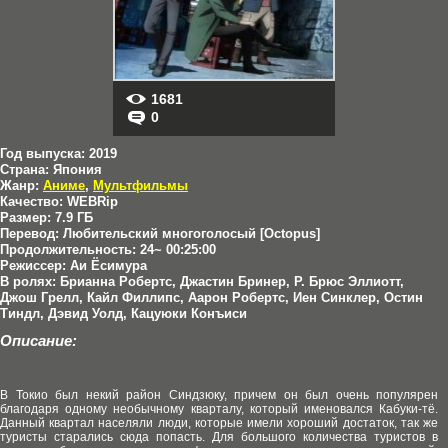
1681
0
Год выпуска:
2019
Страна:
Япония
Жанр:
Аниме
,
Мультфильмы
Качество:
WEBRip
Размер:
7.9 ГБ
Перевод:
Любительский многоголосый [Octopus]
Продолжительность:
24~ 00:25:00
Режиссер:
Аи Ёсимура
В ролях:
Брианна Робертс, Джастин Бринер, Р. Брюс Эллиотт,
Джош Грелл, Кайл Филлипс, Аарон Робертс, Иен Синклер, Остин
Тиндл, Дэвид Уолд, Кацуюки Конъиси
Описание:
В Токио был некий район Синдзюку, причем он был очень популярен
благодаря одному необычному кварталу, который именовался Кабуки-тё.
Данный квартал населяли люди, которые имели хороший достаток, так же
туристы старались сюда попасть. Для большого количества туристов в