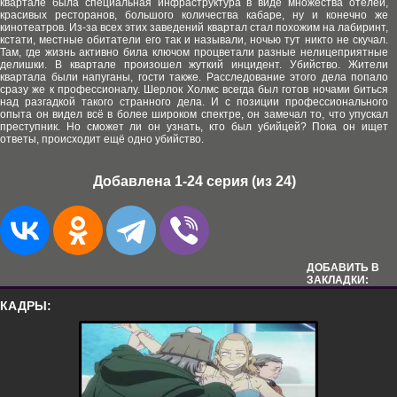
квартале была специальная инфраструктура в виде множества отелей,
красивых ресторанов, большого количества кабаре, ну и конечно же
кинотеатров. Из-за всех этих заведений квартал стал похожим на лабиринт,
кстати, местные обитатели его так и называли, ночью тут никто не скучал.
Там, где жизнь активно била ключом процветали разные нелицеприятные
делишки. В квартале произошел жуткий инцидент. Убийство. Жители
квартала были напуганы, гости также. Расследование этого дела попало
сразу же к профессионалу. Шерлок Холмс всегда был готов ночами биться
над разгадкой такого странного дела. И с позиции профессионального
опыта он видел всё в более широком спектре, он замечал то, что упускал
преступник. Но сможет ли он узнать, кто был убийцей? Пока он ищет
ответы, происходит ещё одно убийство.
Добавлена 1-24 серия (из 24)
ДОБАВИТЬ В
ЗАКЛАДКИ:
КАДРЫ: