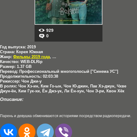
929
0
Год выпуска:
2019
Страна:
Корея Южная
Жанр:
Фильмы 2019 года
,
Мелодрамы
Качество:
WEB-DLRip
Размер:
1.37 GB
Перевод:
Профессиональный многоголосый ["Синема УС"]
Продолжительность:
02:03:38
Режиссер:
Чон Джи-у
В ролях:
Чон Хэ-ин, Ким Го-ын, Чон Ю-джин, Пак Хэ-джун, Чхве
Джун-ён, Ким Гук-хи, Ён Джэ-ук, Ли Ён-хун, Чон Э-ри, Квон Хёк
Описание:
Парень и девушка обмениваются историями посредством радиопередачи.