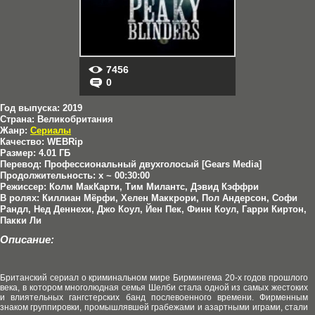
7456
0
Год выпуска:
2019
Страна:
Великобритания
Жанр:
Сериалы
Качество:
WEBRip
Размер:
4.01 ГБ
Перевод:
Профессиональный двухголосый [Gears Media]
Продолжительность:
x ~ 00:30:00
Режиссер:
Колм МакКарти, Тим Милантс, Дэвид Кэффри
В ролях:
Киллиан Мёрфи, Хелен Маккрори, Пол Андерсон, Софи
Рандл, Нед Деннехи, Джо Коул, Йен Пек, Финн Коул, Гарри Киртон,
Пакки Ли
Описание:
Британский сериал о криминальном мире Бирмингема 20-х годов прошлого
века, в котором многолюдная семья Шелби стала одной из самых жестоких
и влиятельных гангстерских банд послевоенного времени. Фирменным
знаком группировки, промышлявшей грабежами и азартными играми, стали