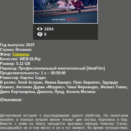
1654
0
Год выпуска:
2019
Страна:
Испания
Жанр:
Сериалы
Качество:
WEB-DLRip
Размер:
5.12 GB
Перевод:
Профессиональный многоголосый [IdeaFilm]
Продолжительность:
1 x ~ 00:50:00
Режиссер:
Карлос Седес
В ролях:
Элой Асорин, Ивана Бакеро, Луис Бермехо, Эдуардо
Бланко, Антонио Дуран «Моррис», Чики Фернандес, Феликс Гомес,
Джон Кортахарена, Даниэль Лунд, Анхела Молина
Описание:
Детективная история о расследовании одного убийства. На гигантском
корабле, в поисках лучшей жизни плывут две сестры, Каролина и Ева.
Вместе с ними на борту находится красавец офицер Николас Салас,
оказавшийся не в том месте и не в тот момент. Во время путешествия,