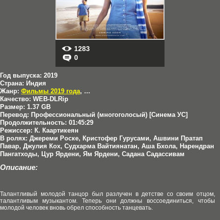
1283
0
Год выпуска:
2019
Страна:
Индия
Жанр:
Фильмы 2019 года
,
Драмы
,
Мелодрамы
,
Фентези
Качество:
WEB-DLRip
Размер:
1.37 GB
Перевод:
Профессиональный (многоголосый) [Синема УС]
Продолжительность:
01:45:29
Режиссер:
К. Каартикеян
В ролях:
Джереми Роске, Кристофер Гурусами, Ашвини Пратап
Павар, Джулия Кох, Судхарма Вайтиянатан, Аша Бхола, Нарендран
Пангатходы, Цур Ярдени, Ям Ярдени, Садана Садассивам
Описание:
Талантливый молодой танцор был разлучен в детстве со своим отцом,
талантливым музыкантом. Теперь они должны воссоединиться, чтобы
молодой человек вновь обрел способность танцевать.