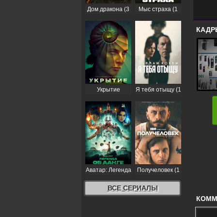
Дом дракона (3
Мыс страха (1
сезон)
сезон)
КАДР
Укрытие
Я тебя отыщу (1
(Бункер) (3
сезон)
сезон)
Аватар: Легенда
Получеловек (1
об Аанге (2
сезон)
сезон)
ВСЕ СЕРИАЛЫ
КОММЕ