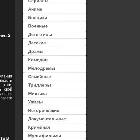
Сериалы
Аниме
Боевики
Военные
Детективы
осый
Детские
Драмы
Комедии
Мелодрамы
мпания
Семейные
ласти
Триллеры
 того,
ь свой
Мистика
ся не в
своего
Ужасы
Исторические
Документальные
Криминал
Мультфильмы
ТЬ В